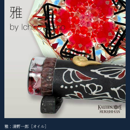
雅：清野一郎［オイル］