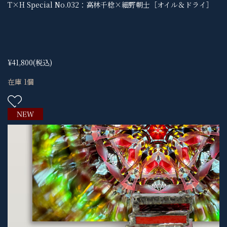
T×H Special No.032：高林千稔×細野朝士［オイル＆ドライ］
¥41,800
(税込)
在庫 1個