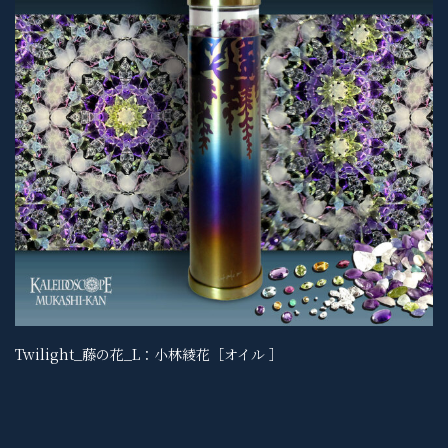
Twilight_藤の花_L：小林綾花［オイル ］