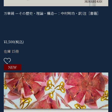
万華鏡 ーその歴史・理論・構造ー：中村明功・訳/注［書籍］
¥1,500
(税込)
在庫 15冊