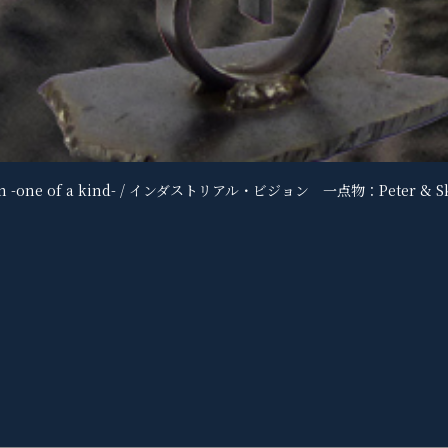
 -one of a kind- / インダストリアル・ビジョン 一点物：Peter & Ske