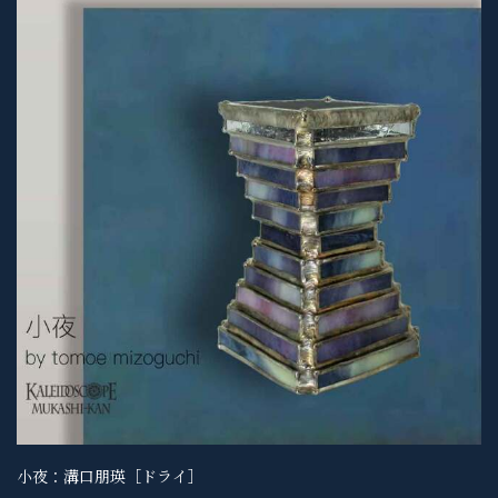
小夜：溝口朋瑛［ドライ］