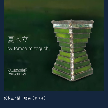
夏木立：溝口朋瑛［ドライ］