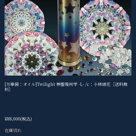
[万華鏡：オイル]Twilight 神聖幾何学 -L- /c：小林綾花［送料無
料］
¥88,000
(税込)
在庫切れ