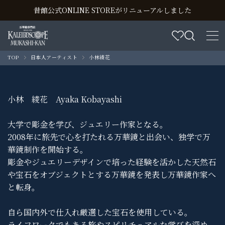
昔館公式ONLINE STOREがリニューアルしました
TOP
日本人アーティスト
小林綾花
小林 綾花 Ayaka Kobayashi
大学で彫金を学び、ジュエリー作家となる。
2008年に旅先で心を打たれる万華鏡と出会い、独学で万
華鏡制作を開始する。
彫金やジュエリーデザインで培った経験を活かした天然石
や宝石をオブジェクトとする万華鏡を発表し万華鏡作家へ
と転身。
自ら国内外で仕入れ厳選した宝石を使用している。
ライフワークでもある旅やスピリチュアルな学びを深め、