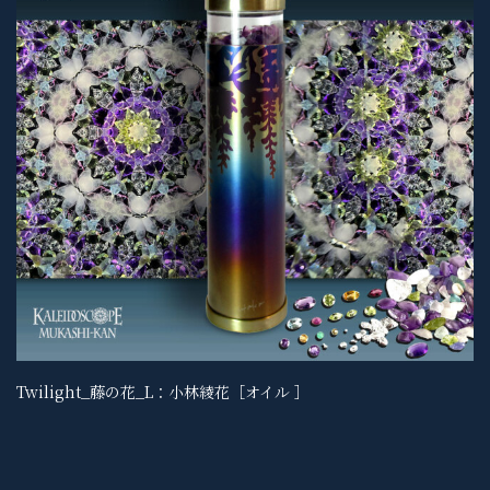
Twilight_藤の花_L：小林綾花［オイル ］