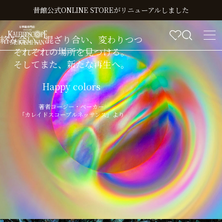
昔館公式ONLINE STOREがリニューアルしました
絡み合い、混ざり合い、変わりつつ
それぞれの場所を見つける。
そしてまた、新たな再生へ。
Happy colors
著者コージー・ベーカー
「カレイドスコープルネッサンス」より