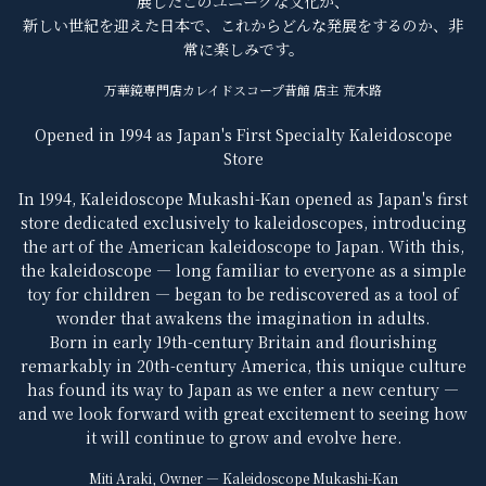
展したこのユニークな文化が、
新しい世紀を迎えた日本で、これからどんな発展をするのか、非
常に楽しみです。
万華鏡専門店カレイドスコープ昔館 店主 荒木路
Opened in 1994 as Japan's First Specialty Kaleidoscope
Store
In 1994, Kaleidoscope Mukashi-Kan opened as Japan's first
store dedicated exclusively to kaleidoscopes, introducing
the art of the American kaleidoscope to Japan. With this,
the kaleidoscope — long familiar to everyone as a simple
toy for children — began to be rediscovered as a tool of
wonder that awakens the imagination in adults.
Born in early 19th-century Britain and flourishing
remarkably in 20th-century America, this unique culture
has found its way to Japan as we enter a new century —
and we look forward with great excitement to seeing how
it will continue to grow and evolve here.
Miti Araki, Owner — Kaleidoscope Mukashi-Kan