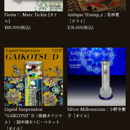
Fiesta !：Marc Tickle [オイ
Antique Trump_e：若林寛
ル]
［ドライ］
¥88,000
(税込)
¥28,600
(税込)
Liquid Suspension
Silver Millennium：小野寺慶
“GAIKOTSU” D（昔館オリジナ
子［オイル］
ル）：田中靖夫×C・ベネット
［オイル］