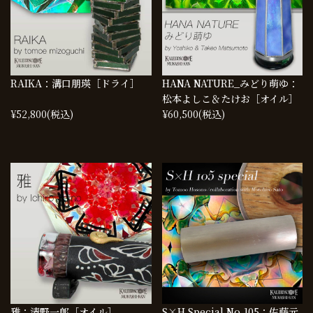
RAIKA：溝口朋瑛［ドライ］
HANA NATURE_みどり萌ゆ：
松本よしこ＆たけお［オイル］
¥52,800
(税込)
¥60,500
(税込)
雅：清野一郎［オイル］
S×H Special No.105：佐藤元