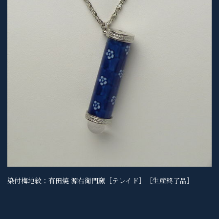
染付梅地紋：有田焼 源右衛門窯［テレイド］［生産終了品］