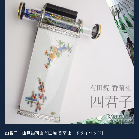
四君子：山見浩司＆有田焼 香蘭社［ドライワンド］