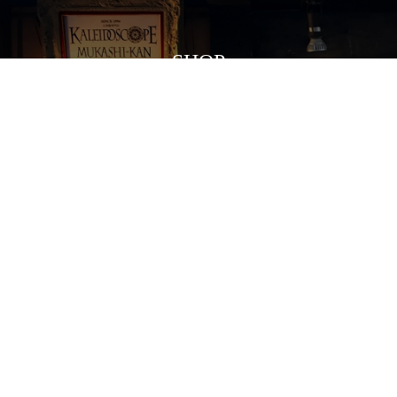
SHOP
HOME
お買い物ガイド
マイページ
麻布十番本店
店舗におかれている万華鏡は、
実際に覗いていただくことが可能です。
多様な万華鏡の世界を、
手にとって体感してください。
VIEW MORE