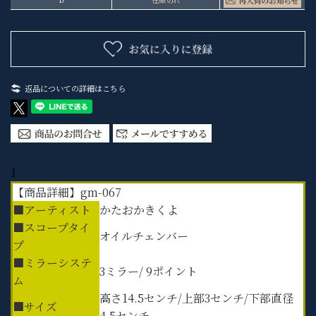
返品についての詳細はこちら
1
【商品詳細】gm-067
■アーティスト
かたおかきくよ
■スコープタイ
オイルチェンバー
プ
■ミラーシステ
3ミラー/ 9ポイント
ム
高さ14.5センチ/上部3センチ/下部直径
■サイズ
4.5センチ