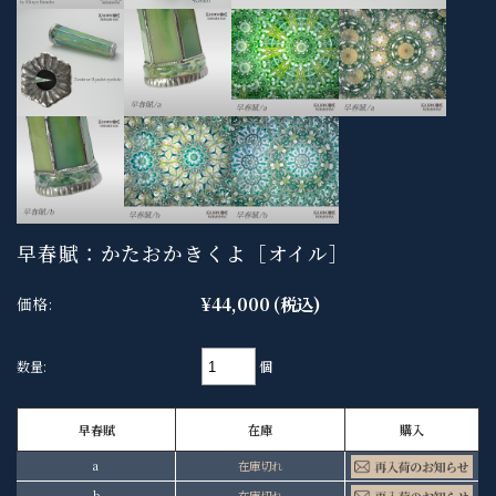
早春賦：かたおかきくよ［オイル］
¥44,000
(税込)
価格:
個
数量:
早春賦
在庫
購入
a
在庫切れ
b
在庫切れ