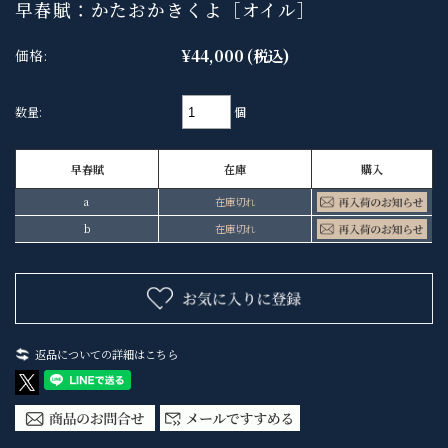
早春賦：かたおかきくよ［オイル］
¥44,000
(税込)
価格:
個
数量:
早春賦
在庫
購入
a
在庫切れ
b
在庫切れ
返品についての詳細はこちら