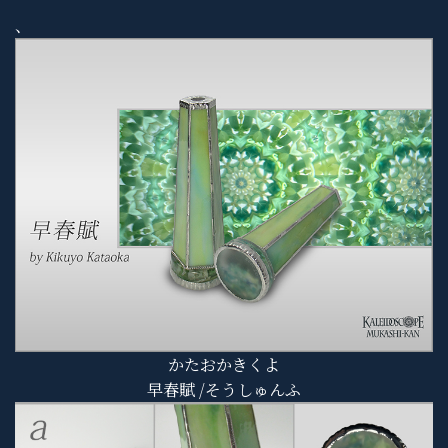
、
かたおかきくよ
早春賦 /そうしゅんふ