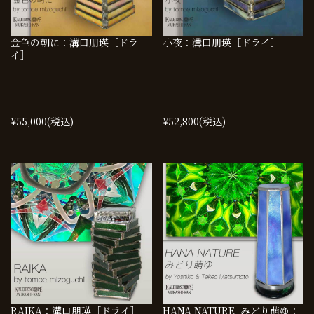
金色の朝に：溝口朋瑛［ドラ
小夜：溝口朋瑛［ドライ］
イ］
¥55,000
(税込)
¥52,800
(税込)
RAIKA：溝口朋瑛［ドライ］
HANA NATURE_みどり萌ゆ：