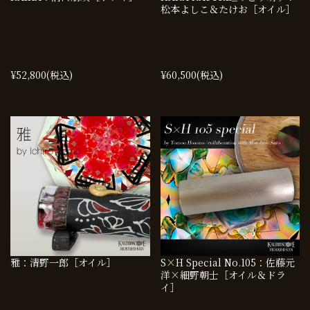
松本よしこ＆たけお［オイル］
¥52,800
(税込)
¥60,500
(税込)
雅：清野一郎［オイル］
S×H Special No.105：佐藤元
洋×細野朝士［オイル＆ドラ
イ］