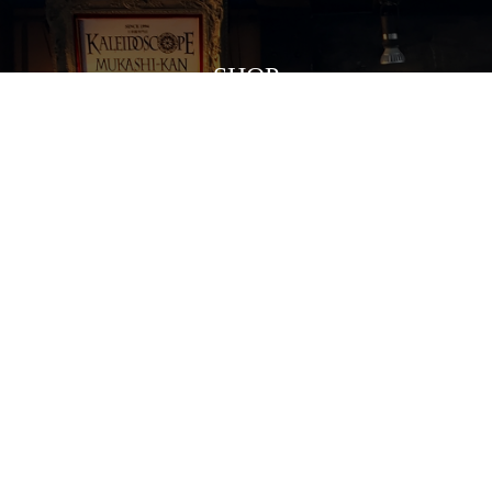
SHOP
HOME
お買い物ガイド
マイページ
麻布十番本店
店舗におかれている万華鏡は、
実際に覗いていただくことが可能です。
多様な万華鏡の世界を、
手にとって体感してください。
VIEW MORE