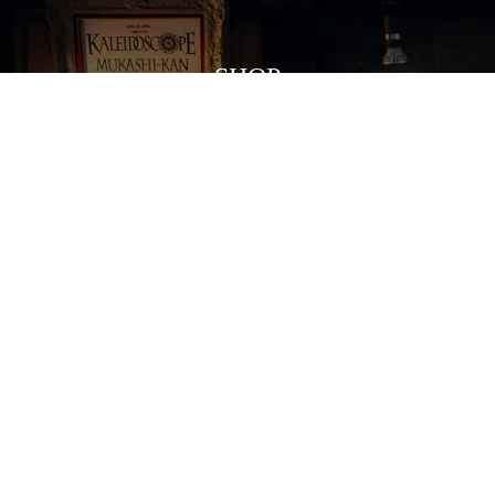
SHOP
HOME
お買い物ガイド
マイページ
麻布十番本店
店舗におかれている万華鏡は、
実際に覗いていただくことが可能です。
多様な万華鏡の世界を、
手にとって体感してください。
VIEW MORE