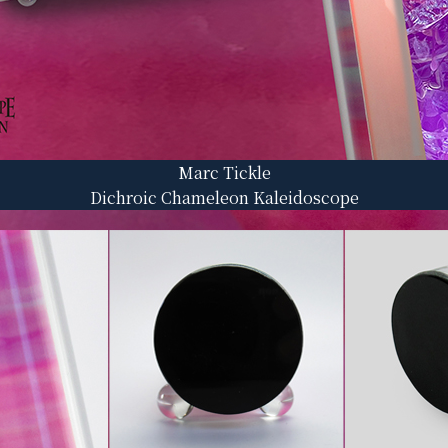
Marc Tickle
Dichroic Chameleon Kaleidoscope