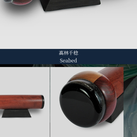
高林千稔
Seabed