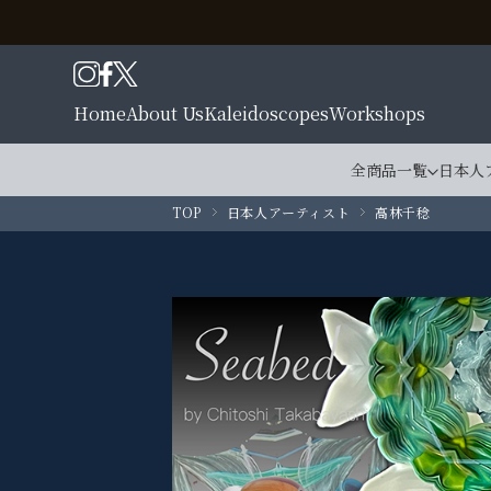
Home
About Us
Kaleidoscopes
Workshops
全商品一覧
日本人
TOP
日本人アーティスト
高林千稔