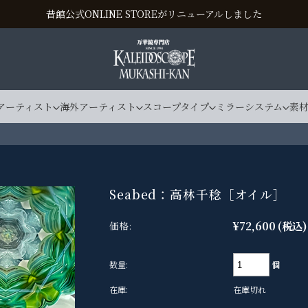
昔館公式ONLINE STOREがリニューアルしました
アーティスト
海外アーティスト
スコープタイプ
ミラーシステム
素
Seabed：高林千稔［オイル］
¥72,600
(税込)
価格:
個
数量:
在庫:
在庫切れ