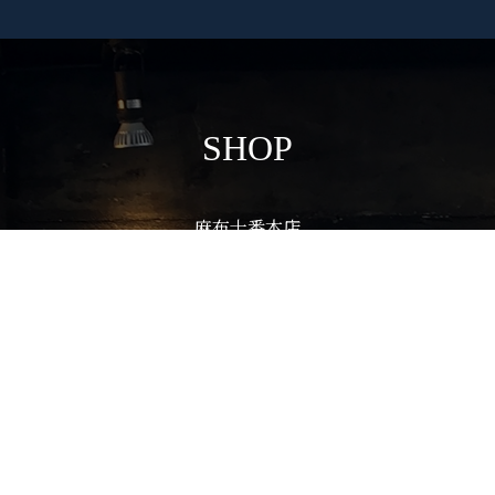
SHOP
麻布十番本店
舗におかれている万華鏡は、
実際に覗いていただくことが可能で
多様な万華鏡の世界を、
手にとって体感してください。
VIEW MORE