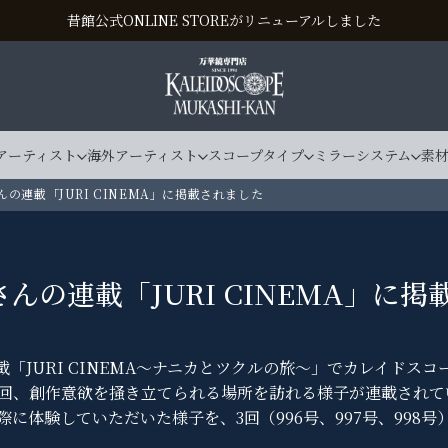
昔館公式ONLINE STOREがリニューアルしました
アーティスト
海外アーティスト
スコープタイプ
ミラーシステム
素
んの連載「JURI CINEMA」に掲載されました
さんの連載「JURI CINEMA」に
載「JURI CINEMA～ナニカとツクルの旅～」でカレイドス
回、創作意欲を掻き立てられる場所を訪れる様子が連載されて
に体験していただいた様子を、3回（996号、997号、998