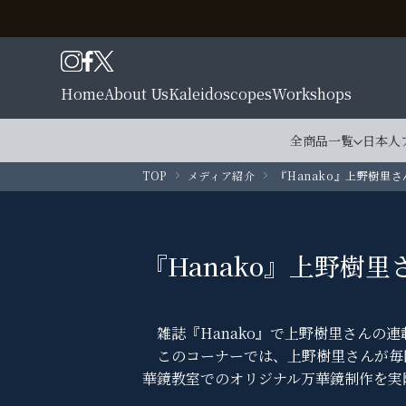
Home
About Us
Kaleidoscopes
Workshops
全商品一覧
日本人
TOP
メディア紹介
『Hanako』上野樹里さ
『Hanako』上野樹里
雑誌『Hanako』で上野樹里さんの連
このコーナーでは、上野樹里さんが毎
華鏡教室でのオリジナル万華鏡制作を実際