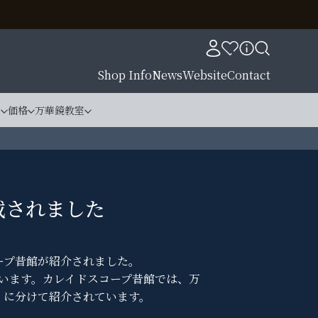
Shop Info
News
Website
Contact
材
価格
万華鏡教室
掲載されました
コープ昔館が紹介されました。
います。カレイドスコープ昔館では、万
号）に分けて紹介されています。