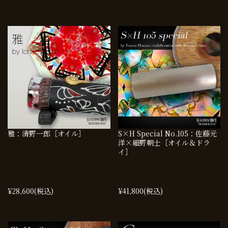
雅：清野一郎［オイル］
S×H Special No.105：佐藤元
洋×細野朝士［オイル＆ドラ
イ］
¥28,600
(税込)
¥41,800
(税込)