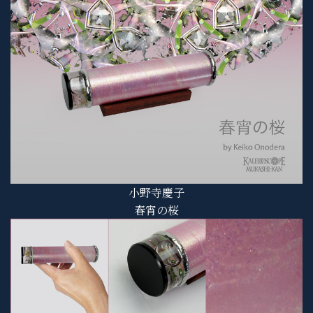
小野寺慶子
春宵の桜