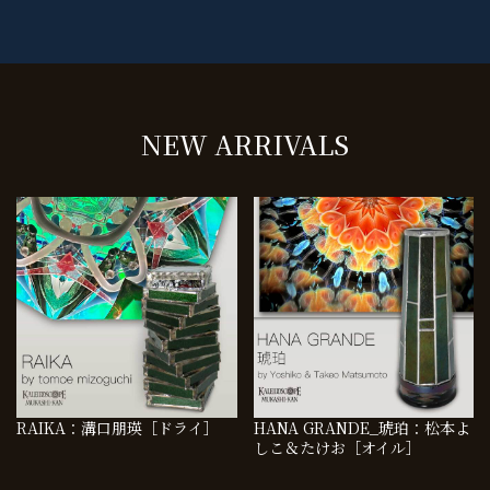
NEW ARRIVALS
RAIKA：溝口朋瑛［ドライ］
HANA GRANDE_琥珀：松本よ
しこ＆たけお［オイル］