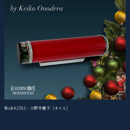
No&#235;l：小野寺慶子［オイル］