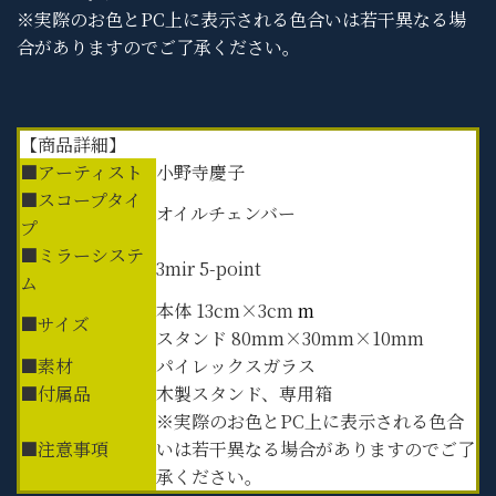
※実際のお色とPC上に表示される色合いは若干異なる場
合がありますのでご了承ください。
【商品詳細】
■アーティスト
小野寺慶子
■スコープタイ
オイルチェンバー
プ
■ミラーシステ
3mir 5-point
ム
本体 13cm×3cm
m
■サイズ
スタンド 80mm×30mm×10mm
■素材
パイレックスガラス
■付属品
木製スタンド、専用箱
※実際のお色とPC上に表示される色合
■注意事項
いは若干異なる場合がありますのでご了
承ください。