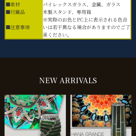
■素材
パイレックスガラス、金属、ガラス
■付属品
木製スタンド、専用箱
※実際のお色とPC上に表示される色合
■注意事項
いは若干異なる場合がありますのでご了
承ください。
NEW ARRIVALS