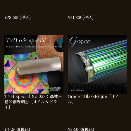
¥28,600
(税込)
¥41,800
(税込)
T×H Special No.032：高林千
Grace：GlassNique［オイ
稔×細野朝士［オイル＆ドラ
ル］
イ］
¥41,800
(税込)
¥33,000
(税込)