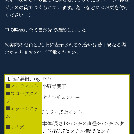
ガラスの筒でつくられています。落下などにはお気を付け
ください。）
中の映像は全て自然光で撮影しました。
※実際のお色とPC上に表示される色合いは若干異なる場
合がありますのでご了承ください。
【商品詳細】og-137r
■アーティスト
小野寺慶子
■スコープタイ
オイルチェンバー
プ
■ミラーシステ
3ミラー/5ポイント
ム
本体/長さ13センチ×直径3センチ
スタ
■サイズ
ンド/縦3.7センチ×横6.5センチ