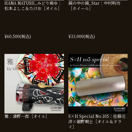
HANA NATURE_みどり萌ゆ：
鏡の中の鏡_Star：中村明功
松本よしこ＆たけお［オイル］
［ホイール］
¥60,500
(税込)
¥33,000
(税込)
雅：清野一郎［オイル］
S×H Special No.105：佐藤元
洋×細野朝士［オイル＆ドラ
イ］