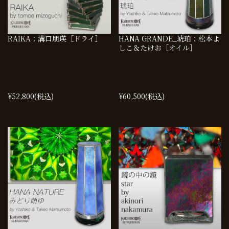
RAIKA：溝口朋瑛［ドライ］
HANA GRANDE_琥珀：松本よ
しこ＆たけお［オイル］
¥52,800
(税込)
¥60,500
(税込)