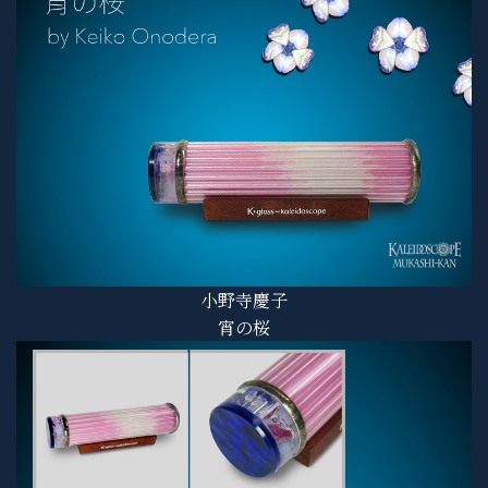
小野寺慶子
宵の桜